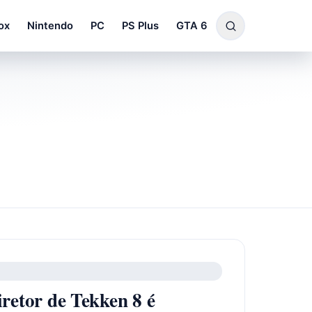
ox
Nintendo
PC
PS Plus
GTA 6
retor de Tekken 8 é