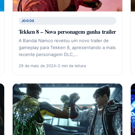
JOGOS
Tekken 8 – Nova personagem ganha trailer
A Bandai Namco revelou um novo trailer de
gameplay para Tekken 8, apresentando a mais
recente personagem DLC,…
29 de maio de 2024
•
2 min de leitura