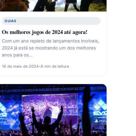
GUIAS
Os melhores jogos de 2024 até agora!
Com um ano repleto de lançamentos incríveis,
2024 já está se mostrando um dos melhores
anos para os…
16 de maio de 2024
•
8 min de leitura