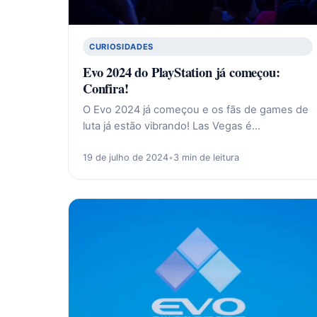
CURIOSIDADES
Evo 2024 do PlayStation já começou:
Confira!
O Evo 2024 já começou e os fãs de games de
luta já estão vibrando! Las Vegas é…
19 de julho de 2024
•
3 min de leitura