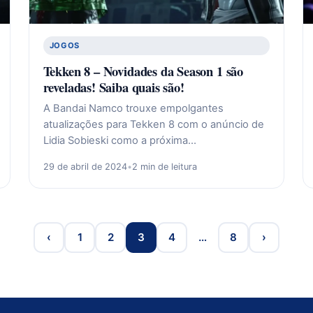
JOGOS
Tekken 8 – Novidades da Season 1 são
reveladas! Saiba quais são!
A Bandai Namco trouxe empolgantes
atualizações para Tekken 8 com o anúncio de
Lidia Sobieski como a próxima…
29 de abril de 2024
•
2 min de leitura
‹
1
2
3
4
…
8
›