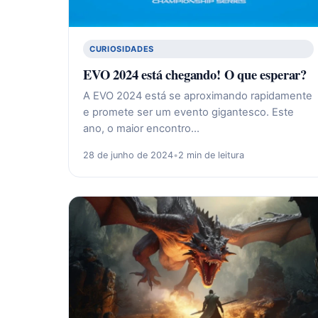
CURIOSIDADES
EVO 2024 está chegando! O que esperar?
A EVO 2024 está se aproximando rapidamente
e promete ser um evento gigantesco. Este
ano, o maior encontro…
28 de junho de 2024
•
2 min de leitura