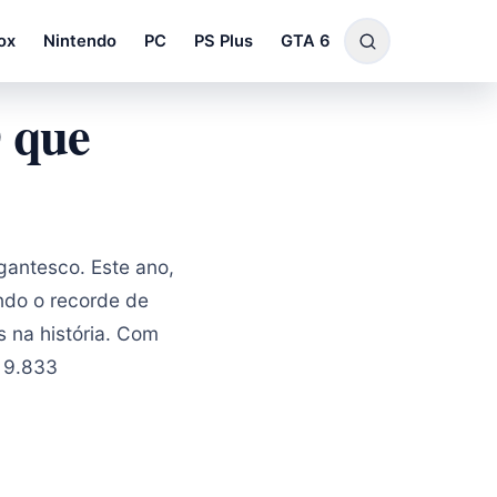
ox
Nintendo
PC
PS Plus
GTA 6
 que
antesco. Este ano,
ndo o recorde de
 na história. Com
e 9.833