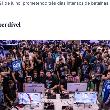
1 de julho, prometendo três dias intensos de batalhas 
erdível