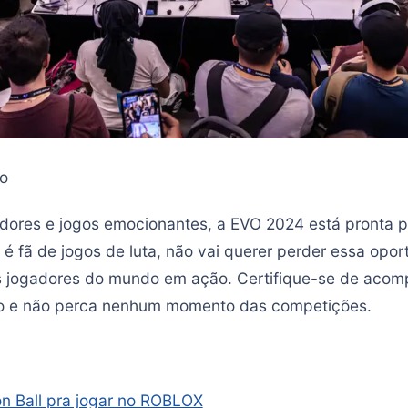
o
dores e jogos emocionantes, a EVO 2024 está pronta p
é fã de jogos de luta, não vai querer perder essa opor
s jogadores do mundo em ação. Certifique-se de acom
vo e não perca nenhum momento das competições.
n Ball pra jogar no ROBLOX