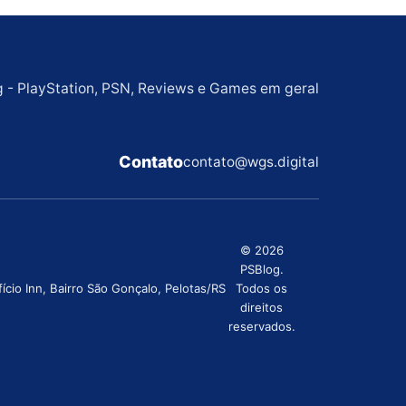
g - PlayStation, PSN, Reviews e Games em geral
Contato
contato@wgs.digital
© 2026
PSBlog.
cio Inn, Bairro São Gonçalo, Pelotas/RS
Todos os
direitos
reservados.