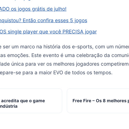
DO os jogos grátis de julho!
quistou? Então confira esses 5 jogos
OS single player que você PRECISA jogar
 ser um marco na história dos e-sports, com um núme
tas emoções. Este evento é uma celebração da comuni
dade única para ver os melhores jogadores competirem.
epare-se para a maior EVO de todos os tempos.
r acredita que o game
Free Fire – Os 8 melhores
ndústria