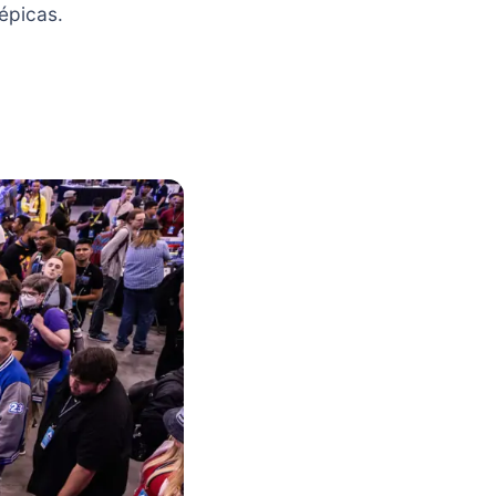
épicas.