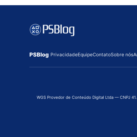
PSBlog
Privacidade
Equipe
Contato
Sobre nós
A
WGS Provedor de Conteúdo Digital Ltda — CNPJ 41.631