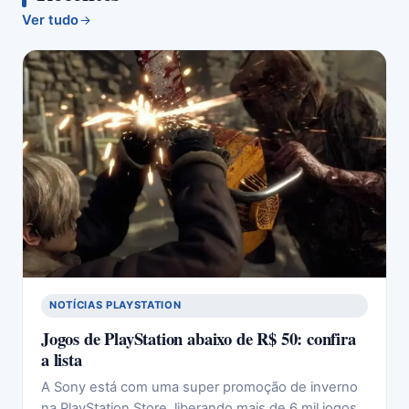
Ver tudo
NOTÍCIAS PLAYSTATION
Jogos de PlayStation abaixo de R$ 50: confira
a lista
A Sony está com uma super promoção de inverno
na PlayStation Store, liberando mais de 6 mil jogos…