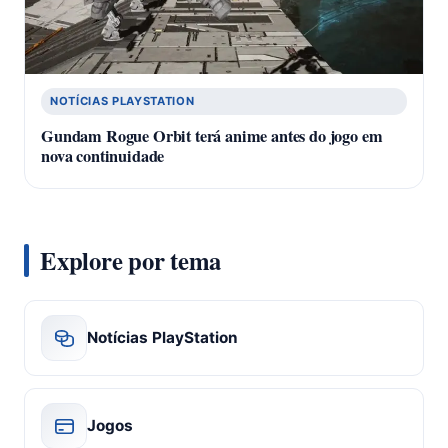
NOTÍCIAS PLAYSTATION
Gundam Rogue Orbit terá anime antes do jogo em
nova continuidade
Explore por tema
Notícias PlayStation
Jogos