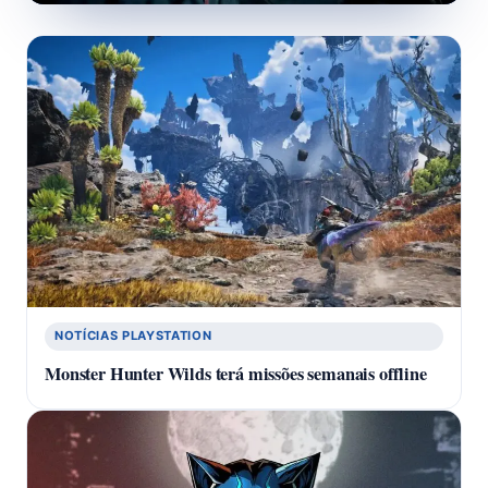
NOTÍCIAS PLAYSTATION
Monster Hunter Wilds terá missões semanais offline