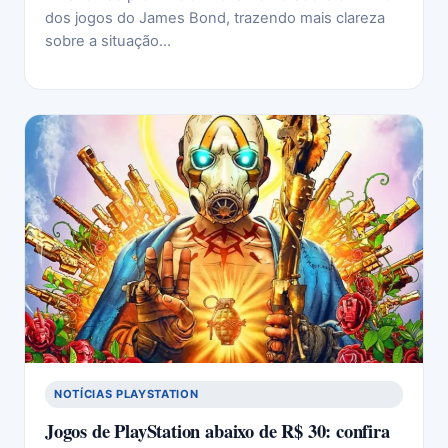
dos jogos do James Bond, trazendo mais clareza
sobre a situação…
NOTÍCIAS PLAYSTATION
Jogos de PlayStation abaixo de R$ 30: confira