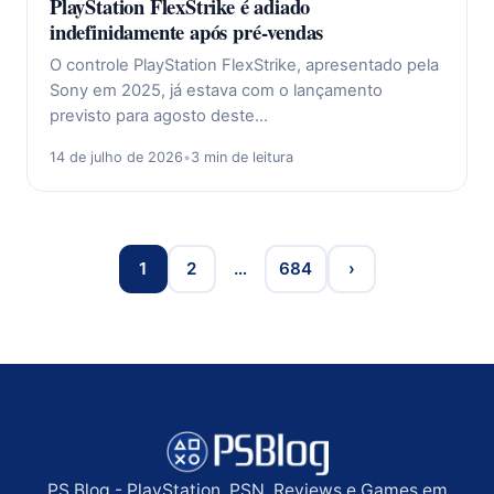
PlayStation FlexStrike é adiado
indefinidamente após pré-vendas
O controle PlayStation FlexStrike, apresentado pela
Sony em 2025, já estava com o lançamento
previsto para agosto deste…
14 de julho de 2026
•
3 min de leitura
1
2
…
684
›
PS Blog - PlayStation, PSN, Reviews e Games em