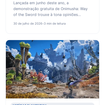
Lançada em junho deste ano, a
demonstração gratuita de Onimusha: Way
of the Sword trouxe à tona opiniões…
30 de julho de 2026
•
3 min de leitura