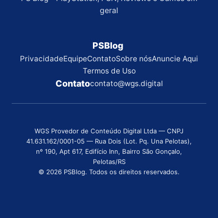
geral
PSBlog
Privacidade
Equipe
Contato
Sobre nós
Anuncie Aqui
Termos de Uso
Contato
contato@wgs.digital
WGS Provedor de Conteúdo Digital Ltda — CNPJ
41.631.162/0001-05 — Rua Dois (Lot. Pq. Una Pelotas),
nº 190, Apt 617, Edifício Inn, Bairro São Gonçalo,
Pelotas/RS
© 2026 PSBlog. Todos os direitos reservados.