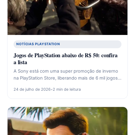
NOTÍCIAS PLAYSTATION
Jogos de PlayStation abaixo de R$ 50: confira
a lista
A Sony está com uma super promoção de inverno
na PlayStation Store, liberando mais de 6 mil jogos…
24 de julho de 2026
•
2 min de leitura