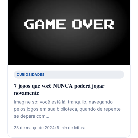
CURIOSIDADES
7 jogos que você NUNCA poderá jogar
novamente
Imagine só: você está lá, tranquilo, navegando
pelos jogos em sua biblioteca, quando de repente
se depara com…
28 de março de 2024
•
5 min de leitura