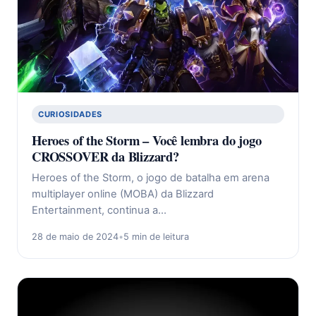
CURIOSIDADES
Heroes of the Storm – Você lembra do jogo
CROSSOVER da Blizzard?
Heroes of the Storm, o jogo de batalha em arena
multiplayer online (MOBA) da Blizzard
Entertainment, continua a…
28 de maio de 2024
•
5 min de leitura