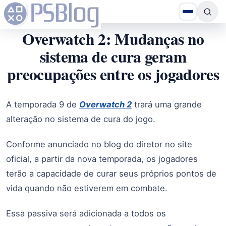
Overwatch 2: Mudanças no
sistema de cura geram
preocupações entre os jogadores
A temporada 9 de
Overwatch 2
trará uma grande
alteração no sistema de cura do jogo.
Conforme anunciado no blog do diretor no site
oficial, a partir da nova temporada, os jogadores
terão a capacidade de curar seus próprios pontos de
vida quando não estiverem em combate.
Essa passiva será adicionada a todos os