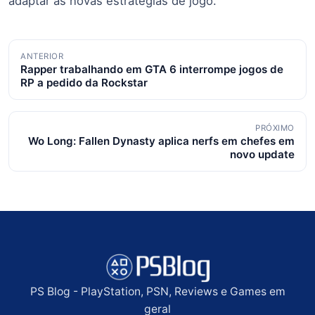
adaptar às novas estratégias de jogo.
Navegação
ANTERIOR
Rapper trabalhando em GTA 6 interrompe jogos de
de
RP a pedido da Rockstar
posts
PRÓXIMO
Wo Long: Fallen Dynasty aplica nerfs em chefes em
novo update
PS Blog - PlayStation, PSN, Reviews e Games em
geral