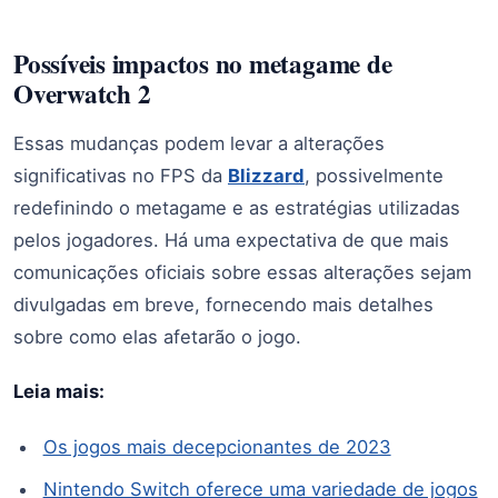
Possíveis impactos no metagame de
Overwatch 2
Essas mudanças podem levar a alterações
significativas no FPS da
Blizzard
, possivelmente
redefinindo o metagame e as estratégias utilizadas
pelos jogadores. Há uma expectativa de que mais
comunicações oficiais sobre essas alterações sejam
divulgadas em breve, fornecendo mais detalhes
sobre como elas afetarão o jogo.
Leia mais:
Os jogos mais decepcionantes de 2023
Nintendo Switch oferece uma variedade de jogos