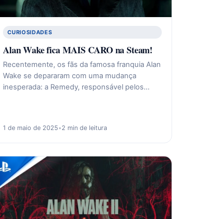
CURIOSIDADES
Alan Wake fica MAIS CARO na Steam!
Recentemente, os fãs da famosa franquia Alan
Wake se depararam com uma mudança
inesperada: a Remedy, responsável pelos…
1 de maio de 2025
•
2 min de leitura