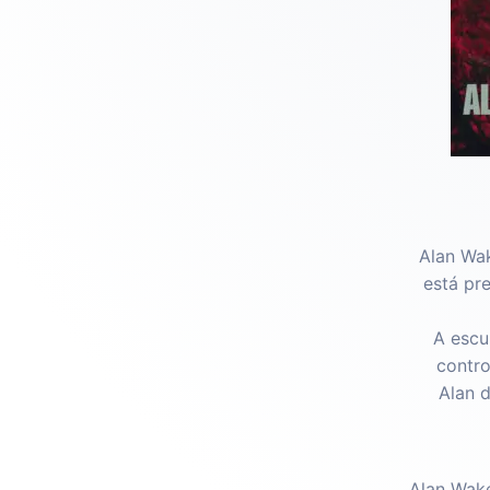
Alan Wak
está pr
A escu
contro
Alan 
Alan Wake