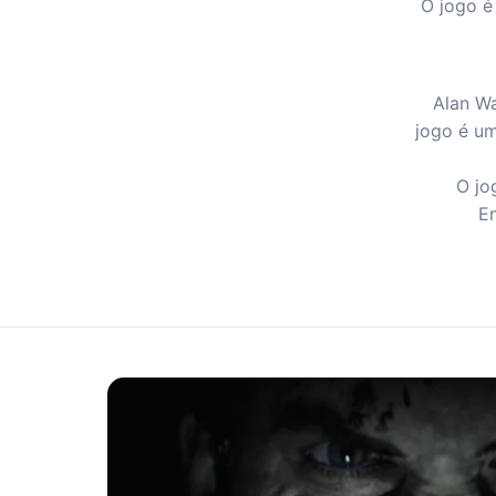
O jogo é
Alan Wa
jogo é um
O jo
En