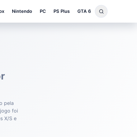
ox
Nintendo
PC
PS Plus
GTA 6
r
o pela
jogo foi
s X/S e