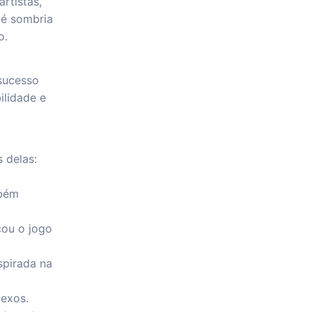
rtistas,
 é sombria
o.
sucesso
ilidade e
 delas:
mbém
cou o jogo
spirada na
exos.