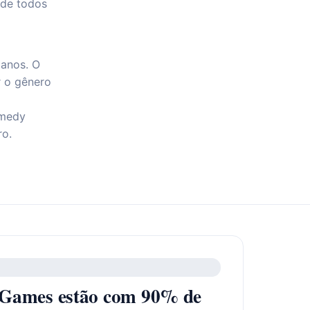
 de todos
 anos. O
r o gênero
emedy
ro.
 Games estão com 90% de