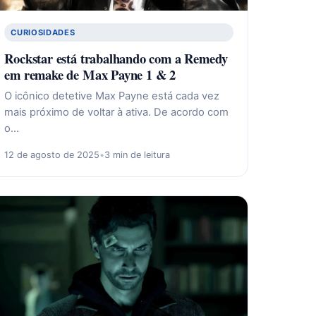
CURIOSIDADES
Rockstar está trabalhando com a Remedy
em remake de Max Payne 1 & 2
O icônico detetive Max Payne está cada vez
mais próximo de voltar à ativa. De acordo com
o…
12 de agosto de 2025
•
3 min de leitura