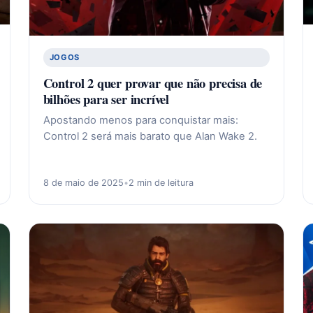
JOGOS
Control 2 quer provar que não precisa de
bilhões para ser incrível
Apostando menos para conquistar mais:
Control 2 será mais barato que Alan Wake 2.
8 de maio de 2025
•
2 min de leitura