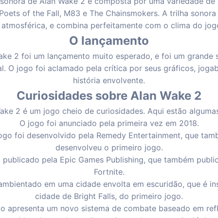
a sonora de Alan Wake 2 é composta por uma variedade de a
 Poets of the Fall, M83 e The Chainsmokers. A trilha sonora
 atmosférica, e combina perfeitamente com o clima do jog
O lançamento
ake 2 foi um lançamento muito esperado, e foi um grande 
l. O jogo foi aclamado pela crítica por seus gráficos, jogab
história envolvente.
Curiosidades sobre Alan Wake 2
ake 2 é um jogo cheio de curiosidades. Aqui estão algumas
O jogo foi anunciado pela primeira vez em 2018.
ogo foi desenvolvido pela Remedy Entertainment, que ta
desenvolveu o primeiro jogo.
i publicado pela Epic Games Publishing, que também publi
Fortnite.
ambientado em uma cidade envolta em escuridão, que é in
cidade de Bright Falls, do primeiro jogo.
go apresenta um novo sistema de combate baseado em refl