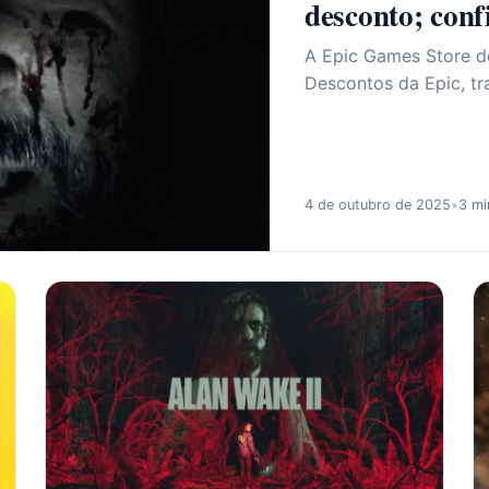
desconto; conf
A Epic Games Store de
Descontos da Epic, t
4 de outubro de 2025
•
3 mi