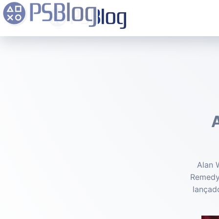
A
Alan 
Remedy 
lançad