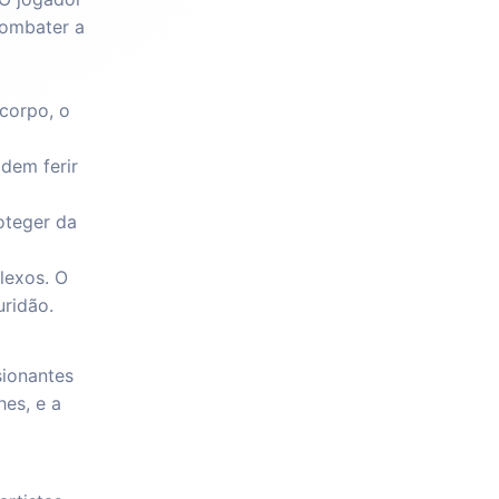
combater a
corpo, o
dem ferir
oteger da
lexos. O
uridão.
sionantes
es, e a