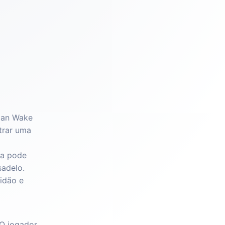
Alan Wake
trar uma
la pode
sadelo.
idão e
 O jogador