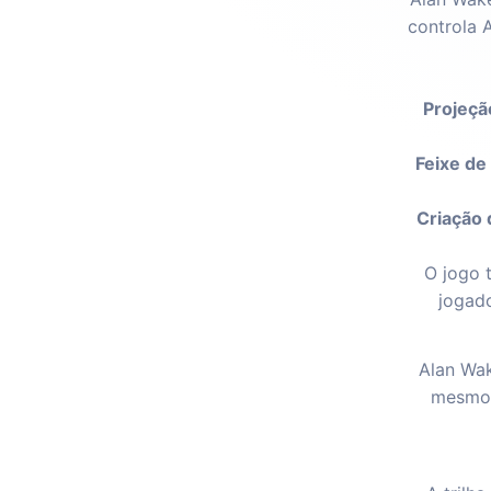
controla 
Projeçã
Feixe de 
Criação 
O jogo 
jogado
Alan Wak
mesmo 