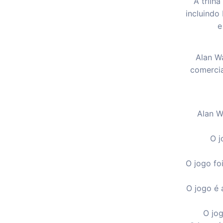
A trilh
incluindo
e
Alan W
comercia
Alan W
O j
O jogo fo
O jogo é 
O jo