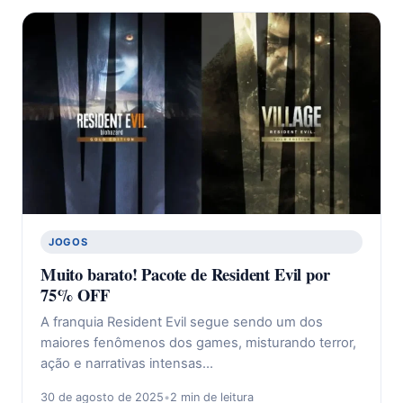
JOGOS
Muito barato! Pacote de Resident Evil por
75% OFF
A franquia Resident Evil segue sendo um dos
maiores fenômenos dos games, misturando terror,
ação e narrativas intensas…
30 de agosto de 2025
•
2 min de leitura