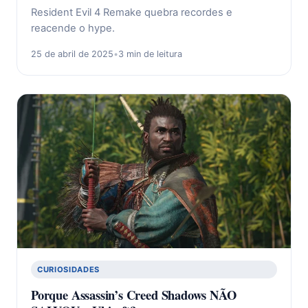
Resident Evil 4 Remake quebra recordes e
reacende o hype.
25 de abril de 2025
•
3 min de leitura
CURIOSIDADES
Porque Assassin’s Creed Shadows NÃO