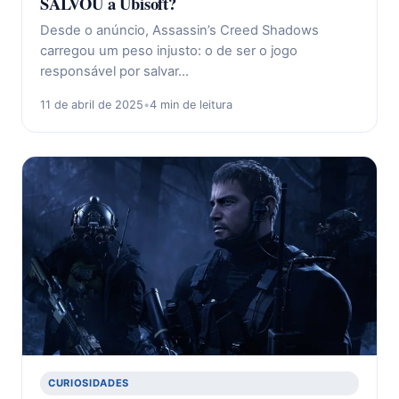
SALVOU a Ubisoft?
Desde o anúncio, Assassin’s Creed Shadows
carregou um peso injusto: o de ser o jogo
responsável por salvar…
11 de abril de 2025
•
4 min de leitura
CURIOSIDADES