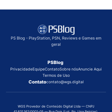
PS Blog - PlayStation, PSN, Reviews e Games em
geral
PSBlog
Privacidade
Equipe
Contato
Sobre nós
Anuncie Aqui
Termos de Uso
Contato
contato@wgs.digital
WGS Provedor de Conteúdo Digital Ltda — CNPJ
41.631.162/0001-05 — Rua Dois (Lot. Pq. Una Pelotas),