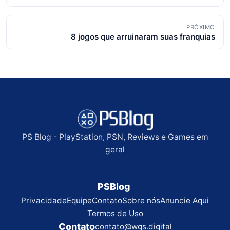
posts
PRÓXIMO
8 jogos que arruinaram suas franquias
PS Blog - PlayStation, PSN, Reviews e Games em
geral
PSBlog
Privacidade
Equipe
Contato
Sobre nós
Anuncie Aqui
Termos de Uso
Contato
contato@wgs.digital