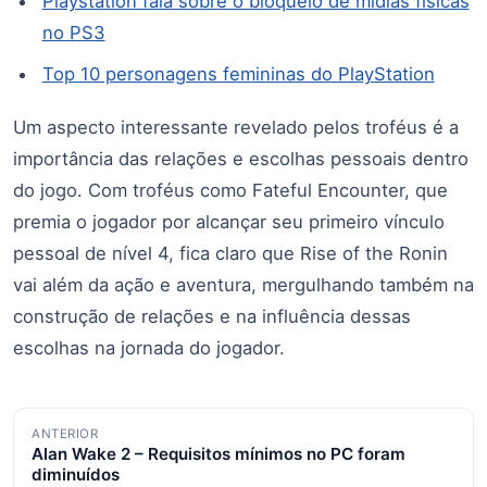
Playstation fala sobre o bloqueio de mídias físicas
no PS3
Top 10 personagens femininas do PlayStation
Um aspecto interessante revelado pelos troféus é a
importância das relações e escolhas pessoais dentro
do jogo. Com troféus como Fateful Encounter, que
premia o jogador por alcançar seu primeiro vínculo
pessoal de nível 4, fica claro que Rise of the Ronin
vai além da ação e aventura, mergulhando também na
construção de relações e na influência dessas
escolhas na jornada do jogador.
Navegação
ANTERIOR
Alan Wake 2 – Requisitos mínimos no PC foram
de
diminuídos