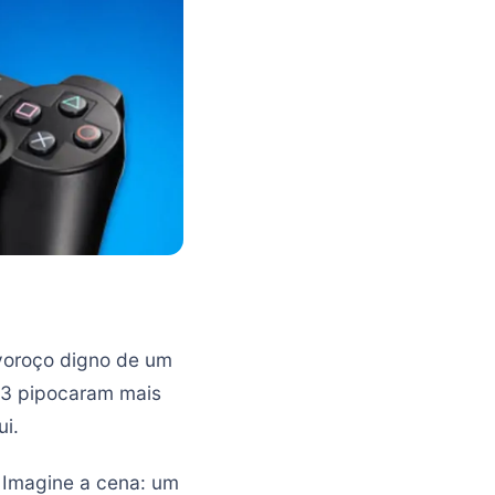
voroço digno de um
S3 pipocaram mais
i.
. Imagine a cena: um