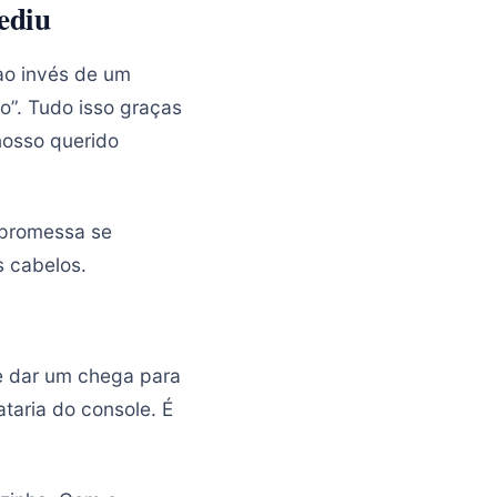
ediu
ao invés de um
do”. Tudo isso graças
nosso querido
 promessa se
s cabelos.
 e dar um chega para
ataria do console. É