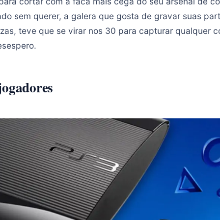
para cortar com a faca mais cega do seu arsenal de c
do sem querer, a galera que gosta de gravar suas part
as, teve que se virar nos 30 para capturar qualquer c
esespero.
jogadores