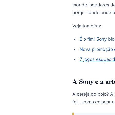
mar de jogadores de
perguntando onde fo
Veja também:
É o fim! Sony blo
Nova promoção c
7 jogos esquecid
A Sony e a art
A cereja do bolo? A
foi… como colocar 