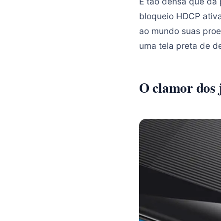
É tão densa que dá 
bloqueio HDCP ativa
ao mundo suas proez
uma tela preta de d
O clamor dos 