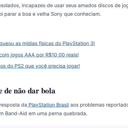
solados, incapazes de usar seus amados discos de jog
i parar a boa e velha Sony que conheciam.
queou as mídias físicas do PlayStation 3!
om jogos AAA por R$10,00 reais!
os do PS2 que você precisa jogar!
e de não dar bola
 resposta da
PlayStation Brasil
aos problemas reportad
um Band-Aid em uma perna quebrada.