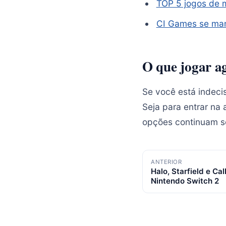
TOP 5 jogos de 
CI Games se man
O que jogar a
Se você está indecis
Seja para entrar na 
opções continuam s
Navegação
ANTERIOR
Halo, Starfield e Ca
de
Nintendo Switch 2
posts