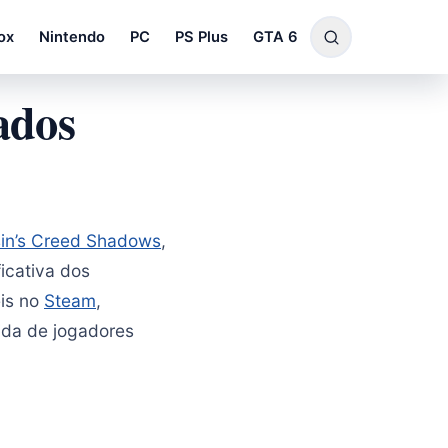
ox
Nintendo
PC
PS Plus
GTA 6
ados
in’s Creed Shadows
,
icativa dos
eis no
Steam
,
ida de jogadores