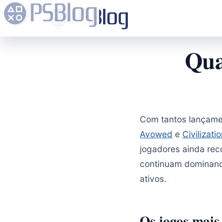
Qua
Com tantos lançam
Avowed
e
Civilizatio
jogadores ainda rec
continuam dominando
ativos.
Os jogos mais