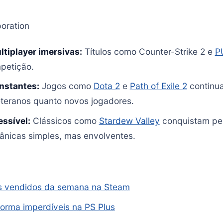
oration
ltiplayer imersivas:
Títulos como Counter-Strike 2 e
P
petição.
nstantes:
Jogos como
Dota 2
e
Path of Exile 2
continua
eteranos quanto novos jogadores.
essível:
Clássicos como
Stardew Valley
conquistam pe
ânicas simples, mas envolventes.
s vendidos da semana na Steam
forma imperdíveis na PS Plus