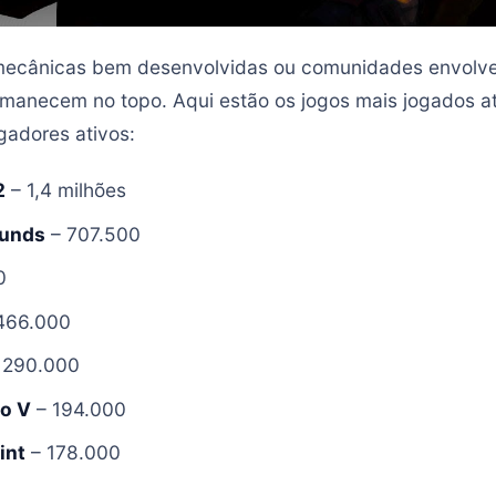
 mecânicas bem desenvolvidas ou comunidades envolven
manecem no topo. Aqui estão os jogos mais jogados a
gadores ativos:
2
– 1,4 milhões
ounds
– 707.500
0
466.000
 290.000
o V
– 194.000
int
– 178.000