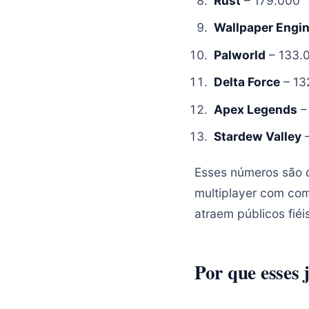
Rust
– 179.000
Wallpaper Engi
Palworld
– 133.
Delta Force
– 13
Apex Legends
–
Stardew Valley
–
Esses números são 
multiplayer com com
atraem públicos fiéi
Por que esses 