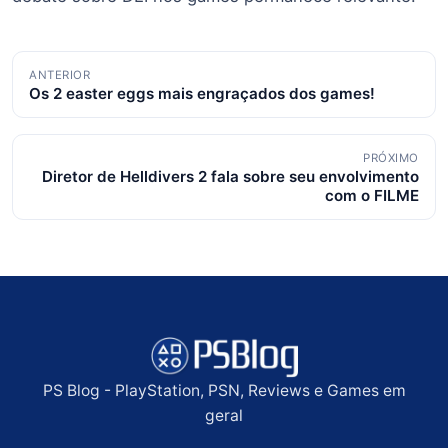
Navegação
ANTERIOR
Os 2 easter eggs mais engraçados dos games!
de
posts
PRÓXIMO
Diretor de Helldivers 2 fala sobre seu envolvimento
com o FILME
PS Blog - PlayStation, PSN, Reviews e Games em
geral