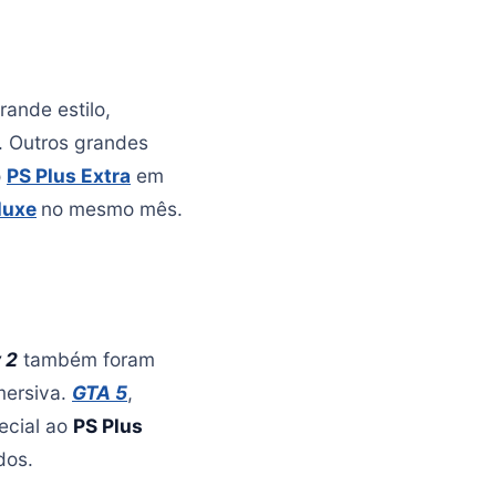
ande estilo,
. Outros grandes
o
PS Plus Extra
em
luxe
no mesmo mês.
 2
também foram
mersiva.
GTA 5
,
ecial ao
PS Plus
dos.