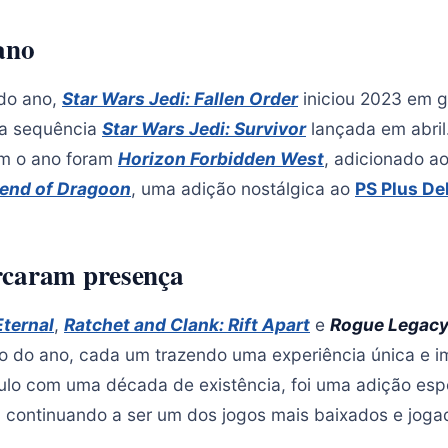
ano
 do ano,
Star Wars Jedi: Fallen Order
iniciou 2023 em gr
 a sequência
Star Wars Jedi: Survivor
lançada em abril
m o ano foram
Horizon Forbidden West
, adicionado a
end of Dragoon
, uma adição nostálgica ao
PS Plus De
rcaram presença
ternal
,
Ratchet and Clank: Rift Apart
e
Rogue Legacy
o do ano, cada um trazendo uma experiência única e i
tulo com uma década de existência, foi uma adição esp
continuando a ser um dos jogos mais baixados e joga