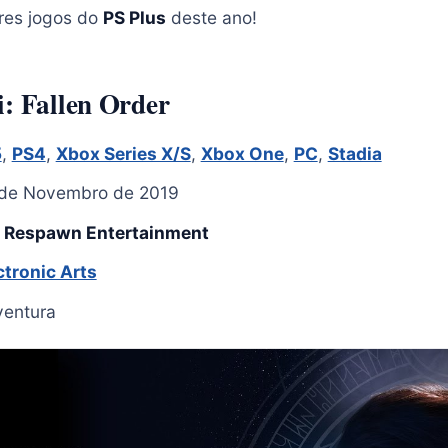
res jogos do
PS Plus
deste ano!
i: Fallen Order
5
,
PS4
,
Xbox Series X/S
,
Xbox One
,
PC
,
Stadia
 de Novembro de 2019
:
Respawn Entertainment
ctronic Arts
ventura