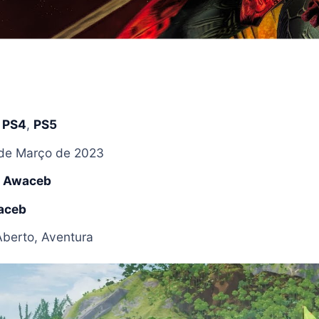
,
PS4
,
PS5
de Março de 2023
:
Awaceb
aceb
berto, Aventura