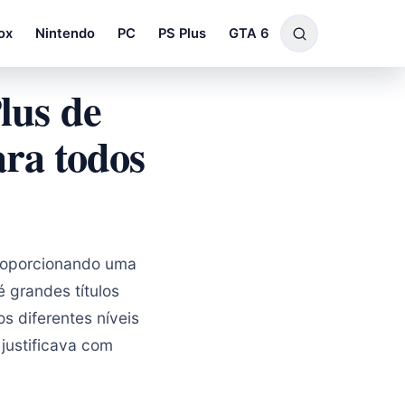
ox
Nintendo
PC
PS Plus
GTA 6
lus de
ara todos
roporcionando uma
é grandes títulos
s diferentes níveis
justificava com