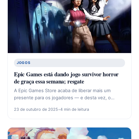
JOGOS
Epic Games está dando jogo survivor horror
de graça essa semana; resgate
A Epic Games Store acaba de liberar mais um
presente para os jogadores — e desta vez, o…
23 de outubro de 2025
•
4 min de leitura