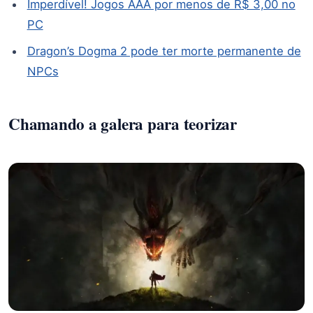
Imperdível! Jogos AAA por menos de R$ 3,00 no
PC
Dragon’s Dogma 2 pode ter morte permanente de
NPCs
Chamando a galera para teorizar