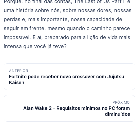
Porque, no final das contas, The Last of Us Part II é
uma história sobre nós, sobre nossas dores, nossas
perdas e, mais importante, nossa capacidade de
seguir em frente, mesmo quando o caminho parece
impossível. E aí, preparado para a lição de vida mais
intensa que você já teve?
Navegação
ANTERIOR
Fortnite pode receber novo crossover com Jujutsu
de
Kaisen
posts
PRÓXIMO
Alan Wake 2 – Requisitos mínimos no PC foram
diminuídos