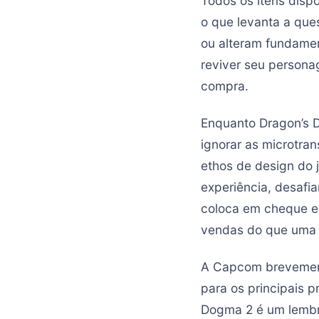
Todos os itens disp
o que levanta a que
ou alteram fundame
reviver seu persona
compra.
Enquanto Dragon’s 
ignorar as microtra
ethos de design do 
experiência, desafi
coloca em cheque es
vendas do que uma 
A Capcom brevement
para os principais 
Dogma 2 é um lembr