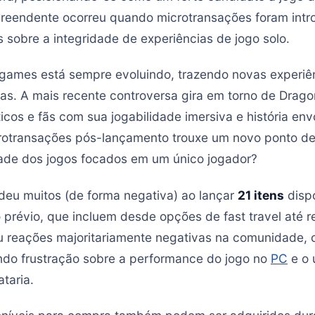
preendente ocorreu quando microtransações foram intr
 sobre a integridade de experiências de jogo solo.
ames está sempre evoluindo, trazendo novas experiên
as. A mais recente controversa gira em torno de Drag
ticos e fãs com sua jogabilidade imersiva e história en
crotransações pós-lançamento trouxe um novo ponto d
idade dos jogos focados em um único jogador?
eu muitos (de forma negativa) ao lançar
21 itens
dispo
prévio, que incluem desde opções de fast travel até 
 reações majoritariamente negativas na comunidade, 
ndo frustração sobre a performance do jogo no
PC
e o 
ataria.