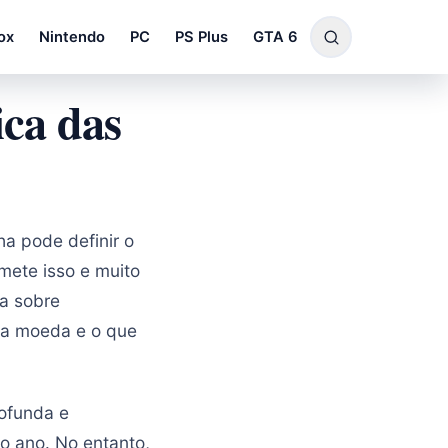
ox
Nintendo
PC
PS Plus
GTA 6
ca das
a pode definir o
ete isso e muito
a sobre
da moeda e o que
ofunda e
o ano. No entanto,