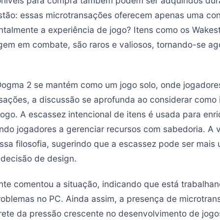
oníveis para compra também podem ser adquiridos dura
stão: essas microtransações oferecem apenas uma con
ntalmente a experiência de jogo? Itens como os Wakes
gem em combate, são raros e valiosos, tornando-se ag
Dogma 2 se mantém como um jogo solo, onde jogadore
nsações, a discussão se aprofunda ao considerar como 
jogo. A escassez intencional de itens é usada para enr
ando jogadores a gerenciar recursos com sabedoria. A 
sa filosofia, sugerindo que a escassez pode ser mais 
decisão de design.
e comentou a situação, indicando que está trabalha
problemas no PC. Ainda assim, a presença de microtra
ete da pressão crescente no desenvolvimento de jogo