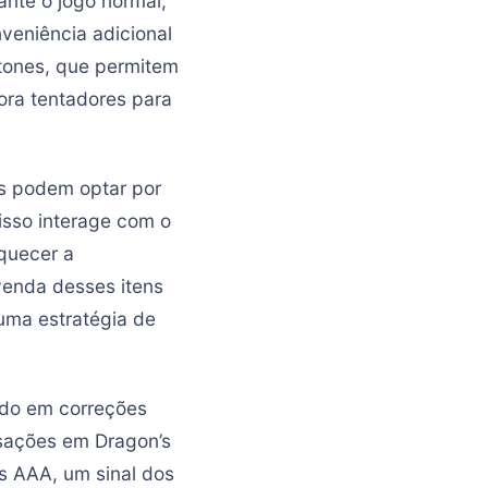
nte o jogo normal,
veniência adicional
tones, que permitem
ora tentadores para
s podem optar por
isso interage com o
iquecer a
venda desses itens
uma estratégia de
ndo em correções
nsações em Dragon’s
s AAA, um sinal dos