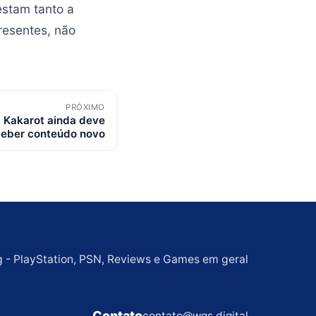
estam tanto a
resentes, não
PRÓXIMO
 Kakarot ainda deve
ceber conteúdo novo
g - PlayStation, PSN, Reviews e Games em geral
Contato
contato@wgs.digital