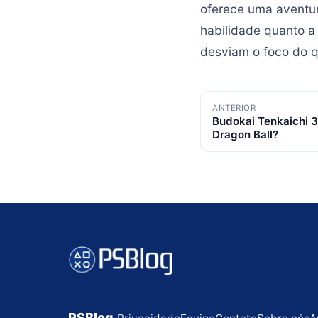
oferece uma aventur
habilidade quanto a
desviam o foco do q
Navegação
ANTERIOR
Budokai Tenkaichi 3
de
Dragon Ball?
posts
PSBlog