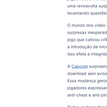
uma reviravolta sur
levantando questões
O mundo dos video g
surpresas inesperad
jogo que cativou crí
a introdução de mi
isso afeta a integr
A
Capcom
surpreend
download sem aviso 
Essa mudança gerou
jogadores expressa
anti-cheat e anti-pir