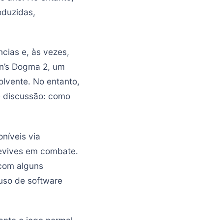
oduzidas,
cias e, às vezes,
on’s Dogma 2, um
volvente. No entanto,
e discussão: como
níveis via
revives em combate.
com alguns
uso de software