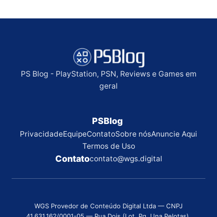
PS Blog - PlayStation, PSN, Reviews e Games em
geral
PSBlog
Privacidade
Equipe
Contato
Sobre nós
Anuncie Aqui
Termos de Uso
Contato
contato@wgs.digital
WGS Provedor de Conteúdo Digital Ltda — CNPJ
41.631.162/0001-05 — Rua Dois (Lot. Pq. Una Pelotas),