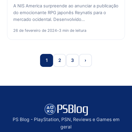
A NIS America surpreende ao anunciar a publicação
do emocionante RPG japonês Reynatis para o
mercado ocidental. Desenvolvido…
26 de fevereiro de 2024
•
3 min de leitura
1
2
3
›
PS Blog - PlayStation, PSN, Reviews e Games em
geral