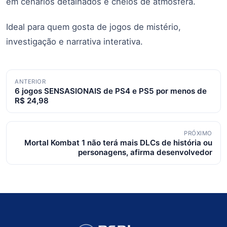
em cenários detalhados e cheios de atmosfera.
Ideal para quem gosta de jogos de mistério,
investigação e narrativa interativa.
Navegação
ANTERIOR
6 jogos SENSASIONAIS de PS4 e PS5 por menos de
de
R$ 24,98
posts
PRÓXIMO
Mortal Kombat 1 não terá mais DLCs de história ou
personagens, afirma desenvolvedor