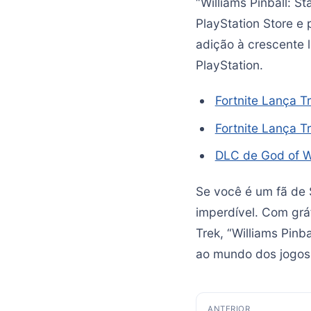
“Williams Pinball: S
PlayStation Store e
adição à crescente l
PlayStation.
Fortnite Lança T
Fortnite Lança T
DLC de God of W
Se você é um fã de 
imperdível. Com gráf
Trek, “Williams Pin
ao mundo dos jogos 
Navegação
ANTERIOR