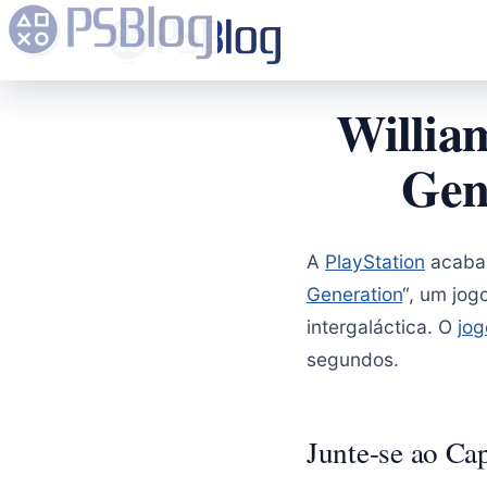
William
Gen
A
PlayStation
acaba d
Generation
“, um jog
intergaláctica. O
jog
segundos.
Junte-se ao Ca