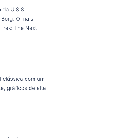
o da U.S.S.
 Borg. O mais
 Trek: The Next
ll clássica com um
, gráficos de alta
.