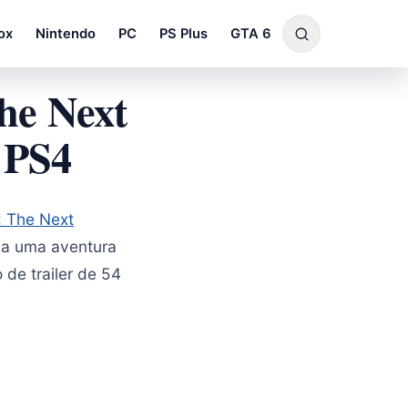
ox
Nintendo
PC
PS Plus
GTA 6
The Next
 PS4
k: The Next
k a uma aventura
de trailer de 54