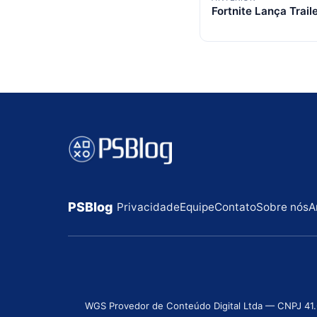
Fortnite Lança Trail
de
posts
PSBlog
Privacidade
Equipe
Contato
Sobre nós
A
WGS Provedor de Conteúdo Digital Ltda — CNPJ 41.631