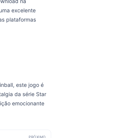
download na
 uma excelente
 as plataformas
ball, este jogo é
algia da série Star
adição emocionante
PRÓXIMO