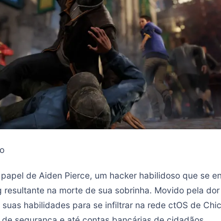
o
papel de Aiden Pierce, um hacker habilidoso que se 
g resultante na morte de sua sobrinha. Movido pela dor
suas habilidades para se infiltrar na rede ctOS de Chi
de segurança e até contas bancárias de cidadãos.