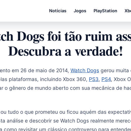
Notícias
Jogos
PlayStation
Xb
ch Dogs foi tão ruim as
Descubra a verdade!
ento em 26 de maio de 2014,
Watch Dogs
gerou muita 
las plataformas, incluindo Xbox 360,
PS3
,
PS4
, Xbox O
nar o gênero de mundo aberto com sua mecânica de h
gou tudo o que prometeu ou ficou aquém das expectat
ta análise e descobrir se Watch Dogs realmente merece
da como revisitar um clássico controverso para entende