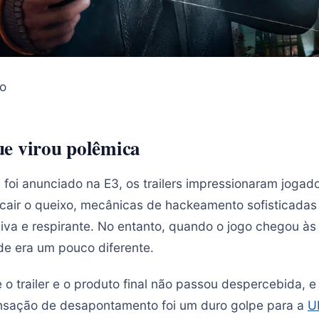
o
e virou polêmica
oi anunciado na E3, os trailers impressionaram jogado
cair o queixo, mecânicas de hackeamento sofisticada
 viva e respirante. No entanto, quando o jogo chegou à
ade era um pouco diferente.
 o trailer e o produto final não passou despercebida, e
nsação de desapontamento foi um duro golpe para a
U