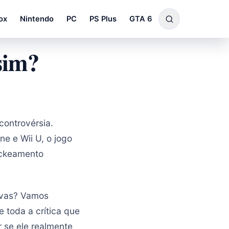
ox
Nintendo
PC
PS Plus
GTA 6
sim?
controvérsia.
ne e Wii U, o jogo
ackeamento
ivas? Vamos
 toda a crítica que
r se ele realmente