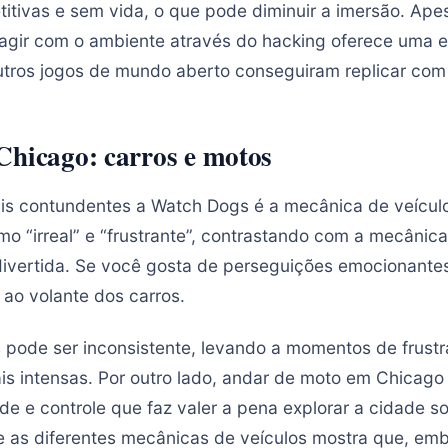
itivas e sem vida, o que pode diminuir a imersão. Apes
agir com o ambiente através do hacking oferece uma e
tros jogos de mundo aberto conseguiram replicar com
Chicago: carros e motos
ais contundentes a Watch Dogs é a mecânica de veícul
mo “irreal” e “frustrante”, contrastando com a mecânic
 divertida. Se você gosta de perseguições emocionante
ao volante dos carros.
os pode ser inconsistente, levando a momentos de frust
ais intensas. Por outro lado, andar de moto em Chicag
de e controle que faz valer a pena explorar a cidade s
e as diferentes mecânicas de veículos mostra que, emb