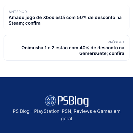
Navegação
ANTERIOR
Amado jogo de Xbox está com 50% de desconto na
de
Steam; confira
posts
PRÓXIMO
Onimusha 1 e 2 estão com 40% de desconto na
GamersGate; confira
PS Blog - PlayStation, PSN, Reviews e Games em
geral