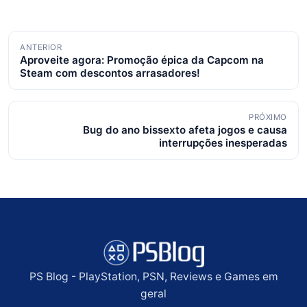
Navegação
ANTERIOR
Aproveite agora: Promoção épica da Capcom na
de
Steam com descontos arrasadores!
posts
PRÓXIMO
Bug do ano bissexto afeta jogos e causa
interrupções inesperadas
PS Blog - PlayStation, PSN, Reviews e Games em
geral