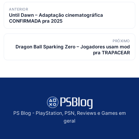
Navegação
ANTERIOR
Until Dawn – Adaptação cinematográfica
de
CONFIRMADA pra 2025
posts
PRÓXIMO
Dragon Ball Sparking Zero – Jogadores usam mod
pra TRAPACEAR
PS Blog - PlayStation, PSN, Reviews e Games em
geral