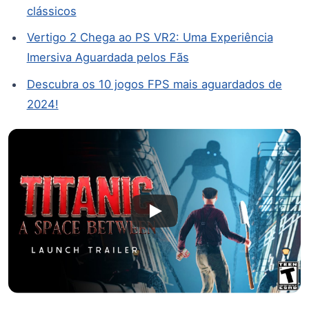
clássicos
Vertigo 2 Chega ao PS VR2: Uma Experiência
Imersiva Aguardada pelos Fãs
Descubra os 10 jogos FPS mais aguardados de
2024!