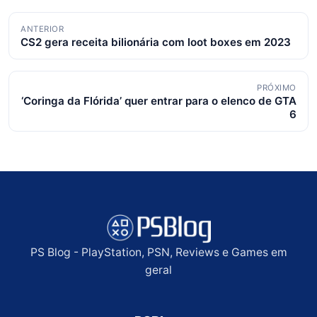
Navegação
ANTERIOR
CS2 gera receita bilionária com loot boxes em 2023
de
posts
PRÓXIMO
‘Coringa da Flórida’ quer entrar para o elenco de GTA
6
PS Blog - PlayStation, PSN, Reviews e Games em
geral