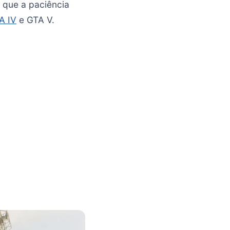
a que a paciência
A IV
e GTA V.