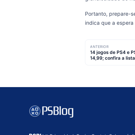
Portanto, prepare-
indica que a espera
Navegação
ANTERIOR
14 jogos de PS4 e 
de
14,99; confira a lista
posts