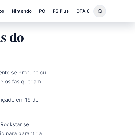
ox
Nintendo
PC
PS Plus
GTA 6
s do
ente se pronunciou
e os fãs queriam
ançado em 19 de
a Rockstar se
o para garantir a