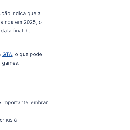
ção indica que a
 ainda em 2025, o
data final de
a
GTA
, o que pode
s games.
é importante lembrar
er jus à