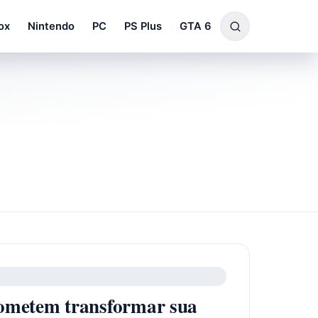
ox
Nintendo
PC
PS Plus
GTA 6
rometem transformar sua