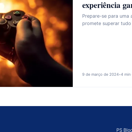
experiência g
Prepare-se para uma a
promete superar tudo
9 de março de 2024
•
4 min 
PS Blo