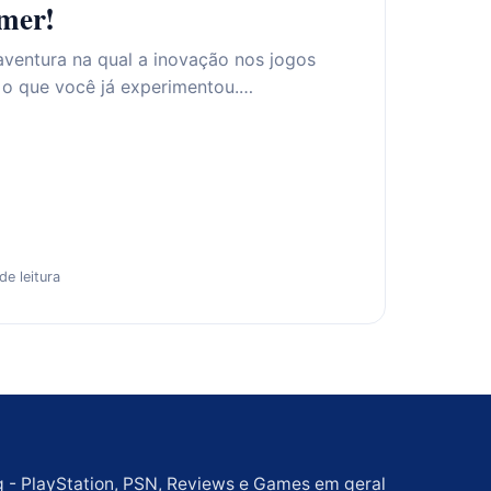
amer!
ventura na qual a inovação nos jogos
 o que você já experimentou.…
de leitura
g - PlayStation, PSN, Reviews e Games em geral