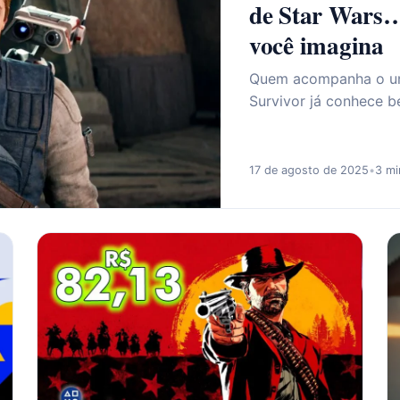
de Star Wars…
você imagina
Quem acompanha o uni
Survivor já conhece b
17 de agosto de 2025
•
3 mi