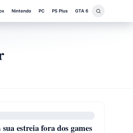
ox
Nintendo
PC
PS Plus
GTA 6
r
á sua estreia fora dos games