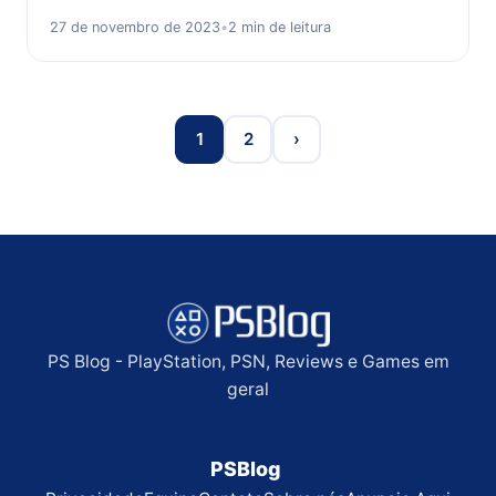
27 de novembro de 2023
•
2 min de leitura
1
2
›
PS Blog - PlayStation, PSN, Reviews e Games em
geral
PSBlog