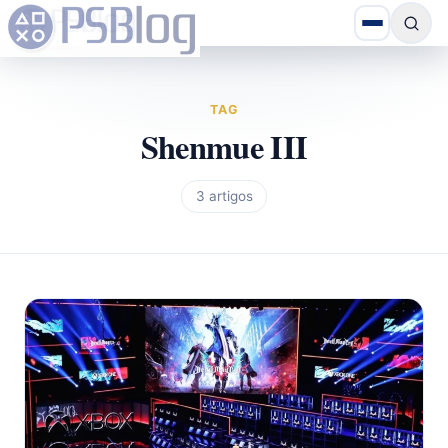
TAG
Shenmue III
3 artigos