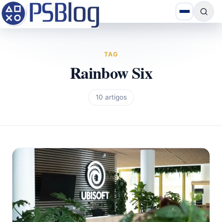
TAG
Rainbow Six
10 artigos