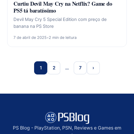
Curtiu Devil May Cry na Netflix? Game do
PS5 tá baratíssimo
Devil May Cry 5 Special Edition com preço de
banana na PS Store
7 de abril de 2025
•
2 min de leitura
1
2
…
7
›
PS Blog - PlayStation, PSN, Reviews e Games em