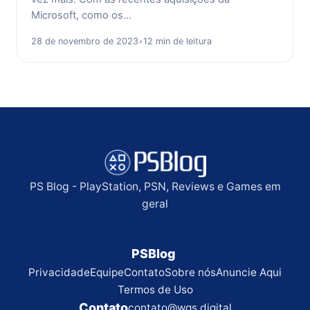
Microsoft, como os…
28 de novembro de 2023
•
12 min de leitura
PS Blog - PlayStation, PSN, Reviews e Games em
geral
PSBlog
Privacidade
Equipe
Contato
Sobre nós
Anuncie Aqui
Termos de Uso
Contato
contato@wgs.digital