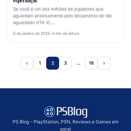
esperanças
Se você é um dos milhões de jogadores que
aguardam ansiosamente pelo lançamento do tão
aguardado GTA VI,…
6 de janeiro de 2025
•
4 min de leitura
‹
1
2
3
…
16
›
PS Blog - PlayStation, PSN, Reviews e Games em
geral