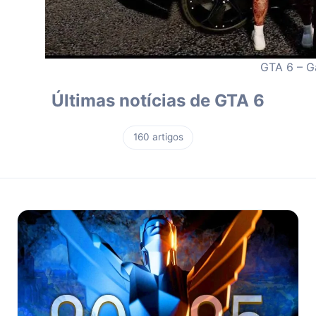
GTA 6 – G
Últimas notícias de GTA 6
160 artigos