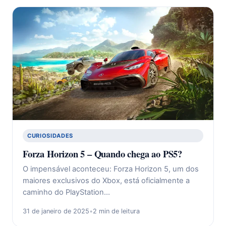
CURIOSIDADES
Forza Horizon 5 – Quando chega ao PS5?
O impensável aconteceu: Forza Horizon 5, um dos
maiores exclusivos do Xbox, está oficialmente a
caminho do PlayStation…
31 de janeiro de 2025
•
2 min de leitura