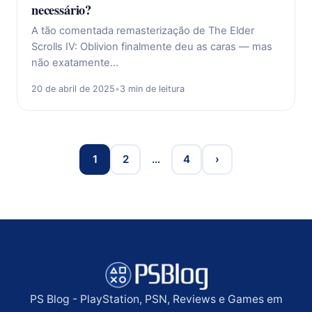
necessário?
A tão comentada remasterização de The Elder
Scrolls IV: Oblivion finalmente deu as caras — mas
não exatamente…
20 de abril de 2025
•
3 min de leitura
1
2
…
4
›
PS Blog - PlayStation, PSN, Reviews e Games em