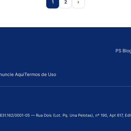
1
2
›
PS Blo
nuncie Aqui
Termos de Uso
.162/0001-05 — Rua Dois (Lot. Pq. Una Pelotas), nº 190, Apt 617, Edifí