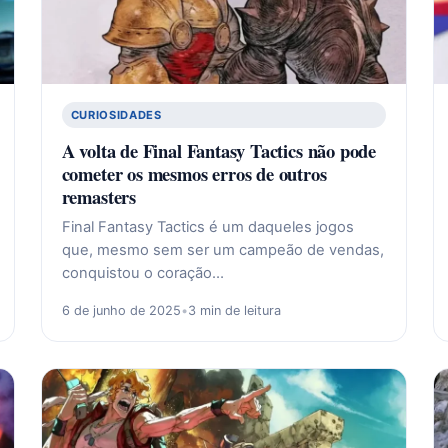
CURIOSIDADES
A volta de Final Fantasy Tactics não pode
cometer os mesmos erros de outros
remasters
Final Fantasy Tactics é um daqueles jogos
que, mesmo sem ser um campeão de vendas,
conquistou o coração…
6 de junho de 2025
•
3 min de leitura