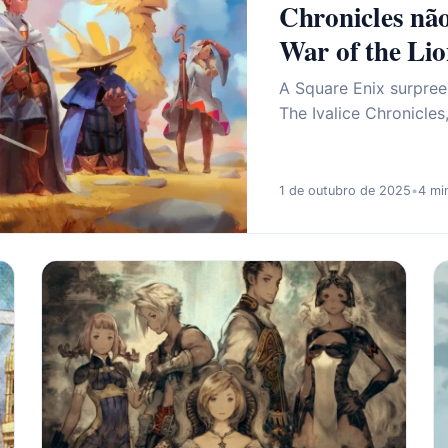
Chronicles nã
War of the Li
A Square Enix surpree
The Ivalice Chronicle
1 de outubro de 2025
•
4 min