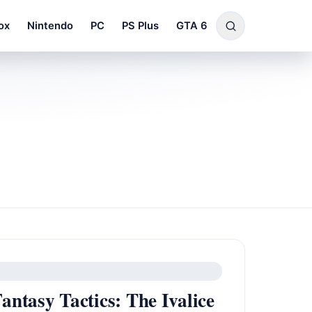
ox
Nintendo
PC
PS Plus
GTA 6
antasy Tactics: The Ivalice