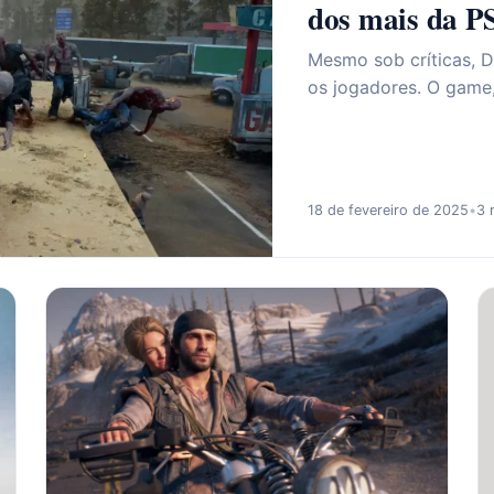
dos mais da P
Mesmo sob críticas, 
os jogadores. O game,
18 de fevereiro de 2025
•
3 