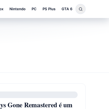
ox
Nintendo
PC
PS Plus
GTA 6
s Gone Remastered é um