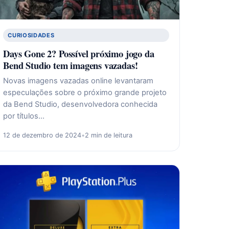
CURIOSIDADES
Days Gone 2? Possível próximo jogo da
Bend Studio tem imagens vazadas!
Novas imagens vazadas online levantaram
especulações sobre o próximo grande projeto
da Bend Studio, desenvolvedora conhecida
por títulos…
12 de dezembro de 2024
•
2 min de leitura