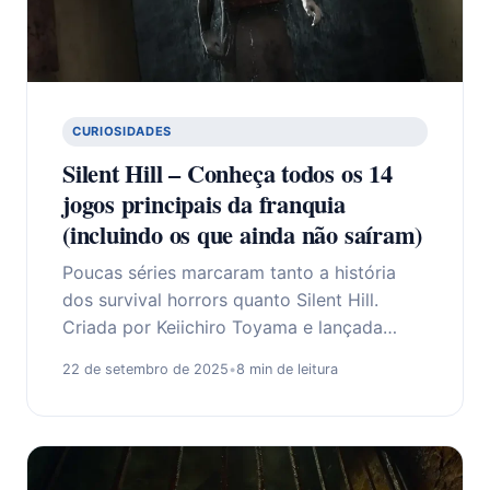
CURIOSIDADES
Silent Hill – Conheça todos os 14
jogos principais da franquia
(incluindo os que ainda não saíram)
Poucas séries marcaram tanto a história
dos survival horrors quanto Silent Hill.
Criada por Keiichiro Toyama e lançada…
22 de setembro de 2025
•
8 min de leitura