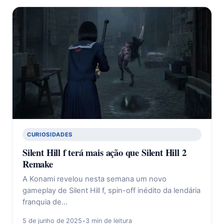
CURIOSIDADES
Silent Hill f terá mais ação que Silent Hill 2
Remake
A Konami revelou nesta semana um novo
gameplay de Silent Hill f, spin-off inédito da lendária
franquia de…
5 de junho de 2025
•
3 min de leitura