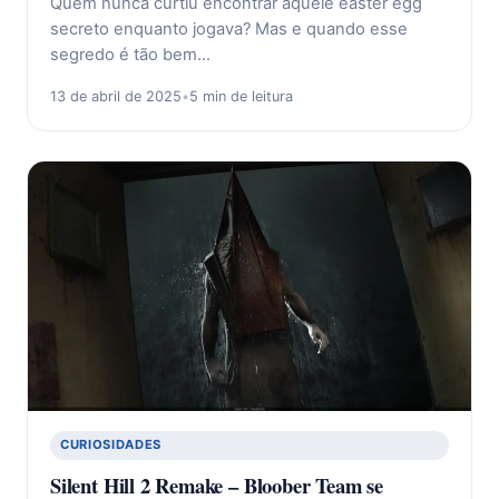
Quem nunca curtiu encontrar aquele easter egg
secreto enquanto jogava? Mas e quando esse
segredo é tão bem…
13 de abril de 2025
•
5 min de leitura
CURIOSIDADES
Silent Hill 2 Remake – Bloober Team se