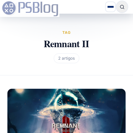
TAG
Remnant II
2 artigos