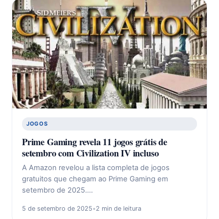
JOGOS
Prime Gaming revela 11 jogos grátis de
setembro com Civilization IV incluso
A Amazon revelou a lista completa de jogos
gratuitos que chegam ao Prime Gaming em
setembro de 2025.…
5 de setembro de 2025
•
2 min de leitura