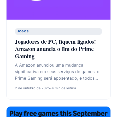
JOGOS
Jogadores de PC, fiquem ligados!
Amazon anuncia o fim do Prime
Gaming
A Amazon anunciou uma mudança
significativa em seus serviços de games: o
Prime Gaming será aposentado, e todos…
2 de outubro de 2025
•
4 min de leitura