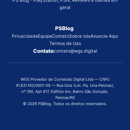
PS Blog - PlayStation, PSN, Reviews e Games em
geral
PSBlog
Privacidade
Equipe
Contato
Sobre nós
Anuncie Aqui
Termos de Uso
Contato
contato@wgs.digital
WGS Provedor de Conteúdo Digital Ltda — CNPJ
41.631.162/0001-05 — Rua Dois (Lot. Pq. Una Pelotas),
nº 190, Apt 617, Edifício Inn, Bairro São Gonçalo,
Pelotas/RS
© 2026 PSBlog. Todos os direitos reservados.