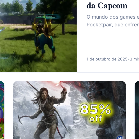
da Capcom
O mundo dos games es
Pocketpair, que enfr
1 de outubro de 2025
•
3 min