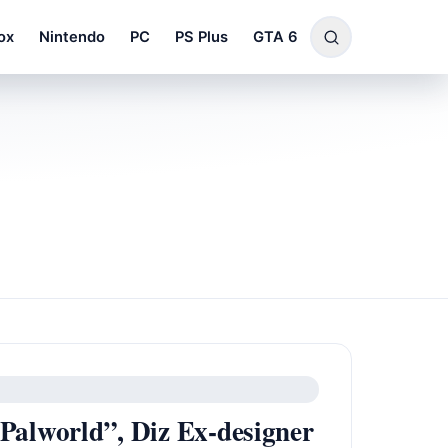
ox
Nintendo
PC
PS Plus
GTA 6
alworld”, Diz Ex-designer