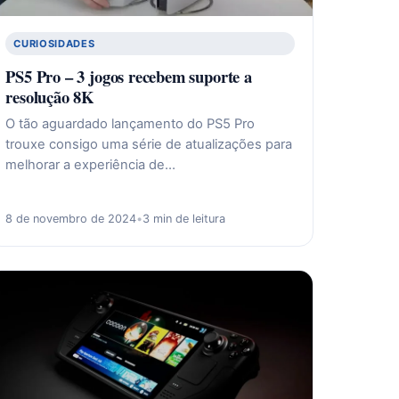
CURIOSIDADES
PS5 Pro – 3 jogos recebem suporte a
resolução 8K
O tão aguardado lançamento do PS5 Pro
trouxe consigo uma série de atualizações para
melhorar a experiência de…
8 de novembro de 2024
•
3 min de leitura