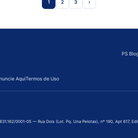
1
2
3
›
PS Blo
nuncie Aqui
Termos de Uso
.162/0001-05 — Rua Dois (Lot. Pq. Una Pelotas), nº 190, Apt 617, Edifí