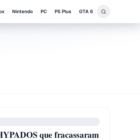
ox
Nintendo
PC
PS Plus
GTA 6
r HYPADOS que fracassaram