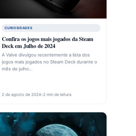
CURIOSIDADES
Confira os jogos mais jogados da Steam
Deck em Julho de 2024
A Valve divulgou recentemente a lista dos
jogos mais jogados no Steam Deck durante o
mês de julho…
2 de agosto de 2024
•
2 min de leitura