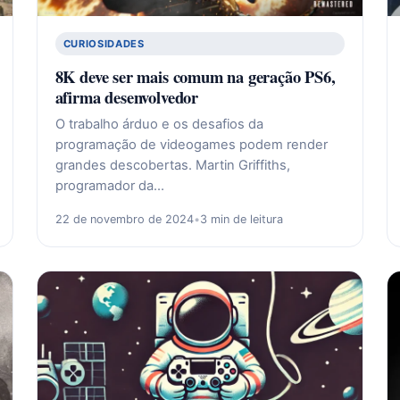
CURIOSIDADES
8K deve ser mais comum na geração PS6,
afirma desenvolvedor
O trabalho árduo e os desafios da
programação de videogames podem render
grandes descobertas. Martin Griffiths,
programador da…
22 de novembro de 2024
•
3 min de leitura