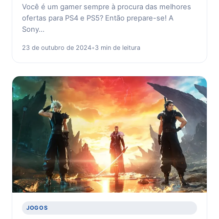
Você é um gamer sempre à procura das melhores
ofertas para PS4 e PS5? Então prepare-se! A
Sony…
23 de outubro de 2024
•
3 min de leitura
JOGOS