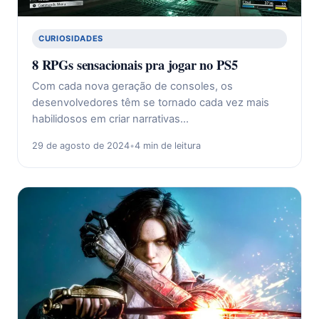
CURIOSIDADES
8 RPGs sensacionais pra jogar no PS5
Com cada nova geração de consoles, os
desenvolvedores têm se tornado cada vez mais
habilidosos em criar narrativas…
29 de agosto de 2024
•
4 min de leitura