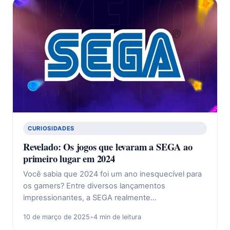
CURIOSIDADES
Revelado: Os jogos que levaram a SEGA ao
primeiro lugar em 2024
Você sabia que 2024 foi um ano inesquecível para
os gamers? Entre diversos lançamentos
impressionantes, a SEGA realmente…
10 de março de 2025
•
4 min de leitura