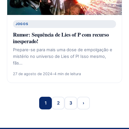
JOGOS
Rumor: Sequência de Lies of P com recurso
inesperado!
Prepare-se para mais uma dose de empolgação e
mistério no universo de Lies of P! Isso mesmo,
fãs…
27 de agosto de 2024
•
4 min de leitura
1
2
3
›