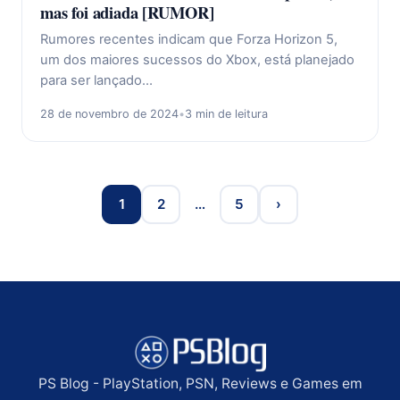
mas foi adiada [RUMOR]
Rumores recentes indicam que Forza Horizon 5,
um dos maiores sucessos do Xbox, está planejado
para ser lançado…
28 de novembro de 2024
•
3 min de leitura
1
2
…
5
›
PS Blog - PlayStation, PSN, Reviews e Games em