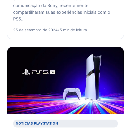
comunicação da Sony, recentemente
compartilharam suas experiências iniciais com o
PS5…
25 de setembro de 2024
•
5 min de leitura
NOTÍCIAS PLAYSTATION