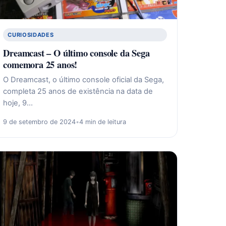
CURIOSIDADES
Dreamcast – O último console da Sega
comemora 25 anos!
O Dreamcast, o último console oficial da Sega,
completa 25 anos de existência na data de
hoje, 9…
9 de setembro de 2024
•
4 min de leitura