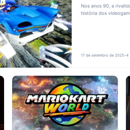
Nos anos 90, a rivali
história dos videogam
17 de setembro de 2025
•
4 